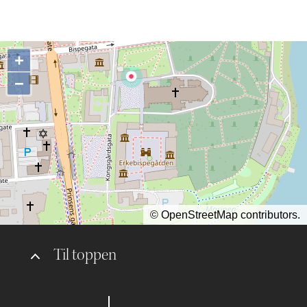
+
−
©
OpenStreetMap
contributors.
Til toppen