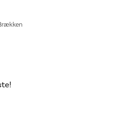
 Brækken
te!