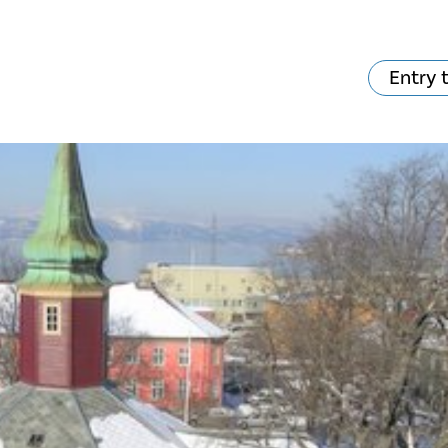
Entry 
va skjer?
Ditt besøk
Musikk