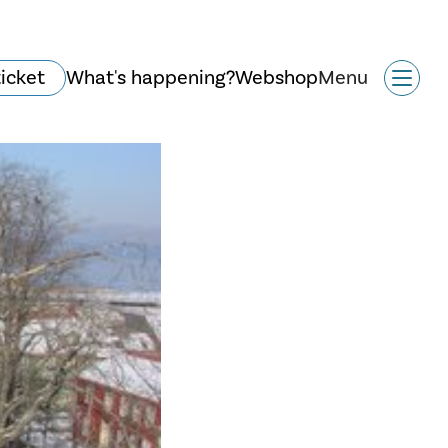
ticket
What's happening?
Webshop
Menu
Historie og arkitektur