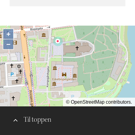
+
−
©
OpenStreetMap
contributors.
Til toppen