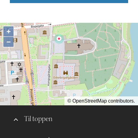
+
−
©
OpenStreetMap
contributors.
Til toppen