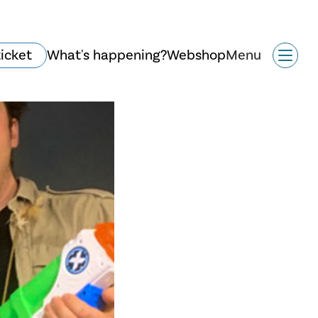
ticket
What's happening?
Webshop
Menu
Historie og arkitektur