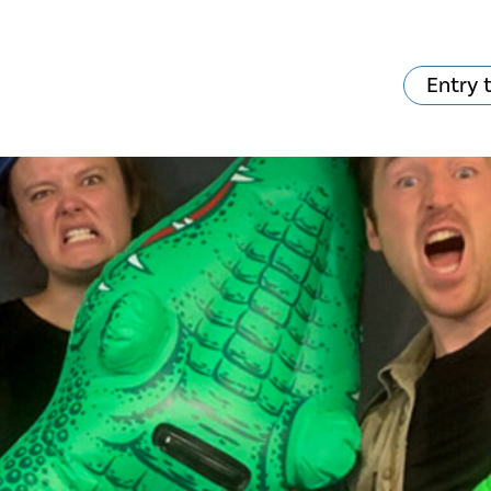
Entry 
va skjer?
Ditt besøk
Musikk