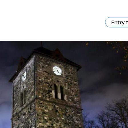
Entry 
va skjer?
Ditt besøk
Musikk