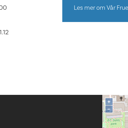
:00
Les mer om Vår Frue
.12
+
−