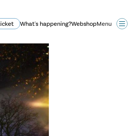
ticket
What's happening?
Webshop
Menu
Historie og arkitektur