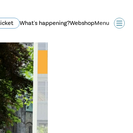
ticket
What's happening?
Webshop
Menu
Historie og arkitektur