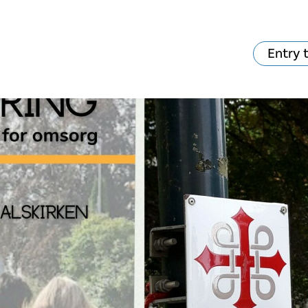
Entry 
va skjer?
Ditt besøk
Musikk