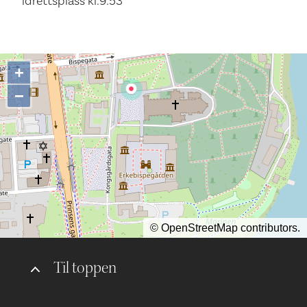
idrettsplass kl.9:53
+
−
©
OpenStreetMap
contributors.
Til toppen