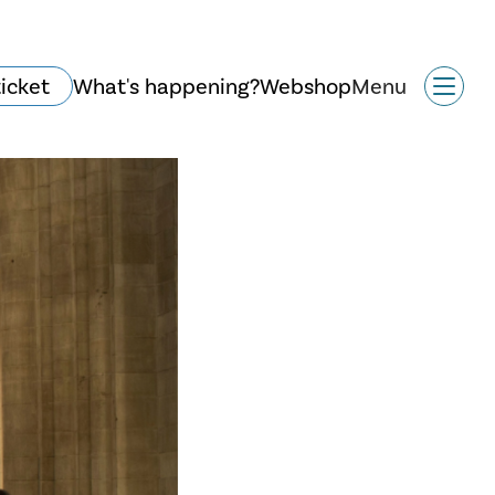
ticket
What's happening?
Webshop
Menu
Historie og arkitektur