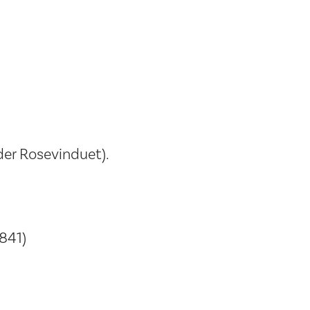
nder Rosevinduet).
 841)