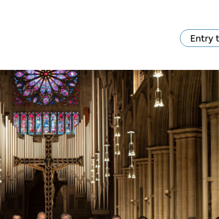
Entry 
va skjer?
Ditt besøk
Musikk