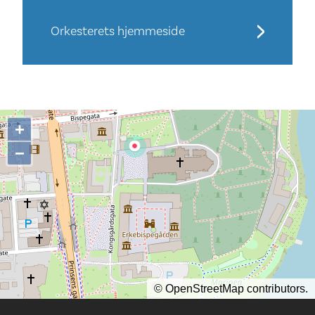
Orkesterets hjemmeside
+
−
©
OpenStreetMap
contributors.