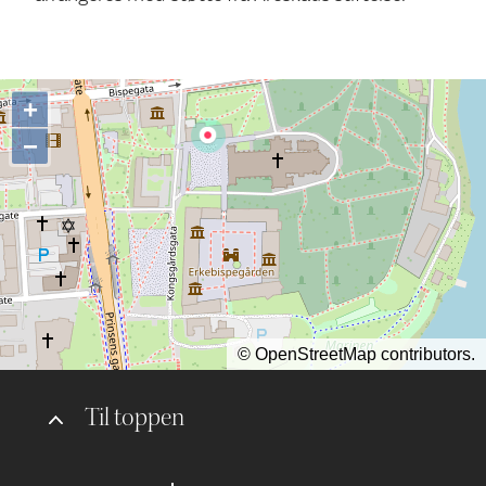
+
−
©
OpenStreetMap
contributors.
Til toppen