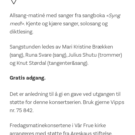
Allsang-matiné med sanger fra sangboka
«Syng
med!»
. Kjente og kjære sanger, solosang og
diktlesing.
Sangstunden ledes av Mari Kristine Brækken
(sang), Runa Svare (sang), Julius Shutu (trommer)
og Knut Størdal (tangenter&sang).
Gratis adgang.
Det er anledning til å gi en gave ved utgangen til
støtte for denne konsertserien. Bruk gjerne Vipps
nr. 75 842.
Fredagsmatinekonsertene i Vår Frue kirke
arrangeres med støtte fra Areskaus stiftelse.