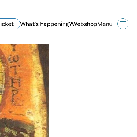
ticket
What's happening?
Webshop
Menu
Historie og arkitektur