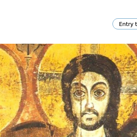
Entry 
va skjer?
Ditt besøk
Musikk