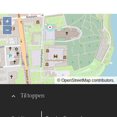
+
−
©
OpenStreetMap
contributors.
Til toppen