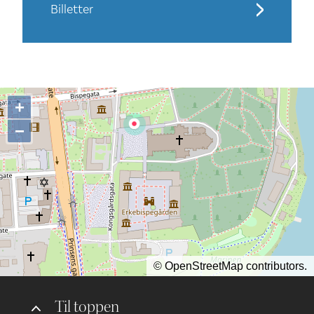
Billetter
+
−
©
OpenStreetMap
contributors.
Til toppen