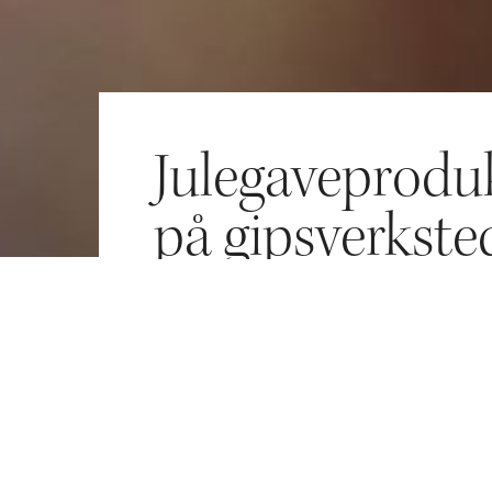
Julegaveprodu
på gipsverkste
sdomens egen julekrybbe lansert. Billedhu
 kunstneren bak Nidarosdomens julekrybbe,
l Nidaros Domkirkes Restaureringsarbeider