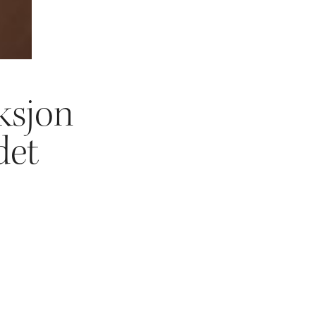
ksjon
det
gger og gipsmaker
 laget ved
.