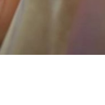
I 2015 ble Nidaro
Joseph Carter er
gipsverkstedet ti