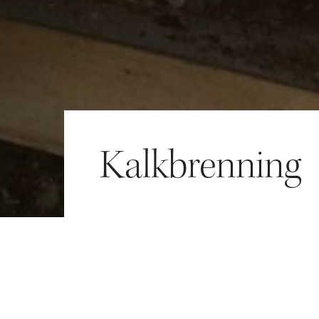
Kalkbrenning
v kalk til mørtelproduksjo