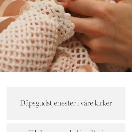
Dåpsgudstjenester i våre kirker