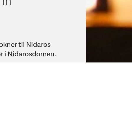
 in
kner til Nidaros
er i Nidarosdomen.
s hjemmeside