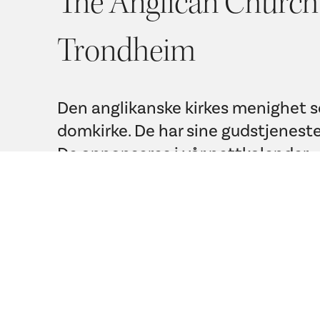
The Anglican Church
Trondheim
Den anglikanske kirkes menighet so
domkirke. De har sine gudstjenest
De annonseres i vår nettkalender.
Les mer på dere