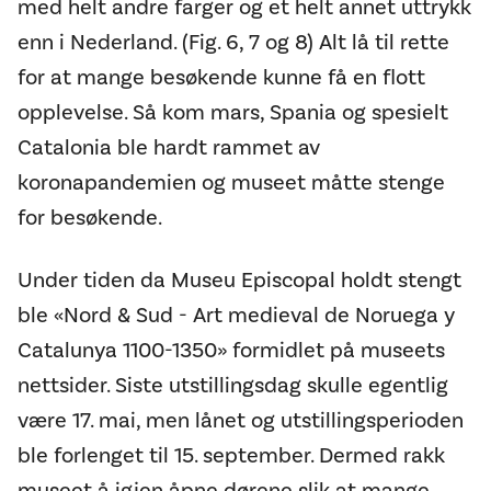
med helt andre farger og et helt annet uttrykk
enn i Nederland. (Fig. 6, 7 og 8) Alt lå til rette
for at mange besøkende kunne få en flott
opplevelse. Så kom mars, Spania og spesielt
Catalonia ble hardt rammet av
koronapandemien og museet måtte stenge
for besøkende.
Under tiden da Museu Episcopal holdt stengt
ble «Nord & Sud - Art medieval de Noruega y
Catalunya 1100-1350» formidlet på museets
nettsider. Siste utstillingsdag skulle egentlig
være 17. mai, men lånet og utstillingsperioden
ble forlenget til 15. september. Dermed rakk
museet å igjen åpne dørene slik at mange