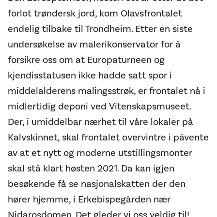
forlot trøndersk jord, kom Olavsfrontalet
endelig tilbake til Trondheim. Etter en siste
undersøkelse av malerikonservator for å
forsikre oss om at Europaturneen og
kjendisstatusen ikke hadde satt spor i
middelalderens malingsstrøk, er frontalet nå i
midlertidig deponi ved Vitenskapsmuseet.
Der, i umiddelbar nærhet til våre lokaler på
Kalvskinnet, skal frontalet overvintre i påvente
av at et nytt og moderne utstillingsmonter
skal stå klart høsten 2021. Da kan igjen
besøkende få se nasjonalskatten der den
hører hjemme, i Erkebispegården nær
Nidarosdomen. Det gleder vi oss veldig til!