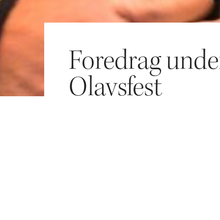
Foredrag unde
Olavsfest
tilbyr NDR to foredrag om gjenreisingen 
ureringsprosjekter.
MEN ALDRI FERDIG?
(Tirsdag 30/7 onsdag