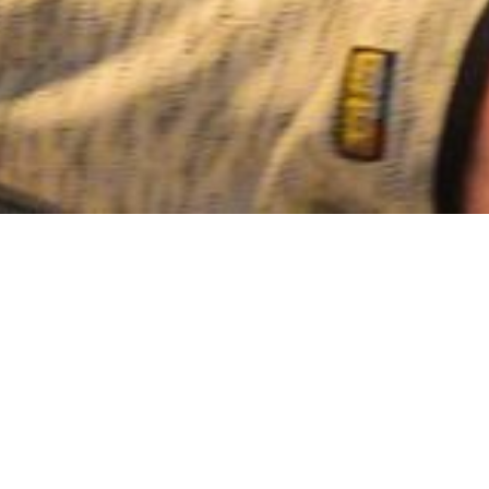
Under Olavsfest 
og om ulike resta
BLIR NIDAROSDO