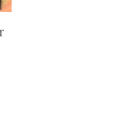
r
av Nidarosdomen
 31/7 og torsdag