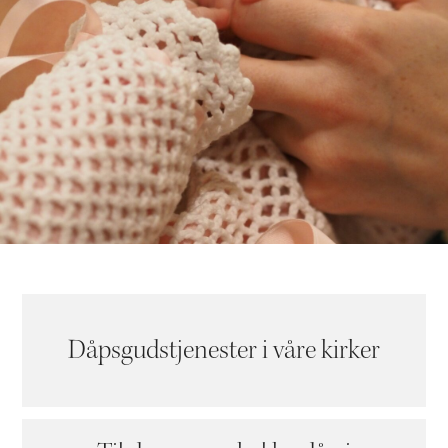
Dåpsgudstjenester i våre kirker