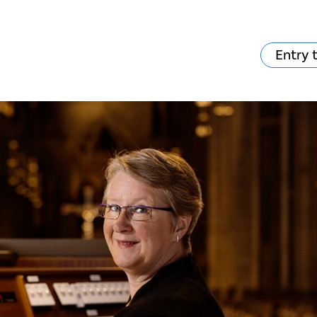
Entry 
va skjer?
Ditt besøk
Musikk