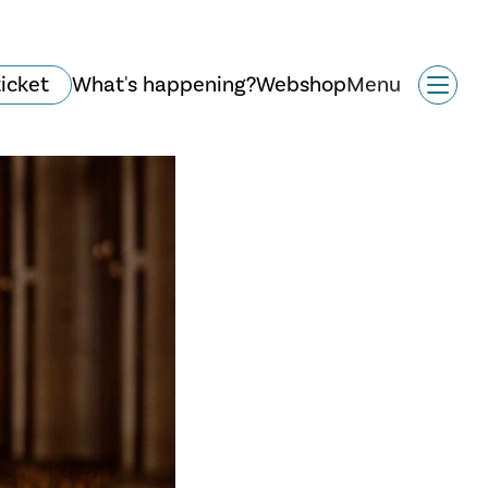
ticket
What's happening?
Webshop
Menu
Historie og arkitektur