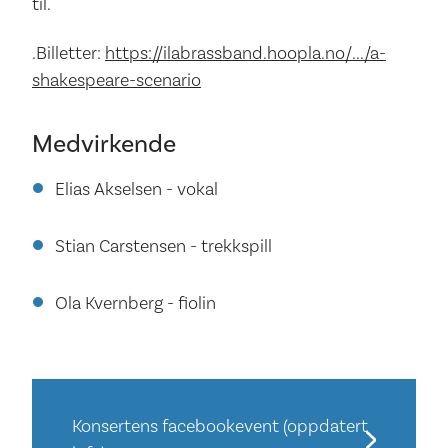
til.
.Billetter:
https://ilabrassband.hoopla.no/.../a-
shakespeare-scenario
Medvirkende
Elias Akselsen - vokal
Stian Carstensen - trekkspill
Ola Kvernberg - fiolin
Konsertens facebookevent (oppdatert