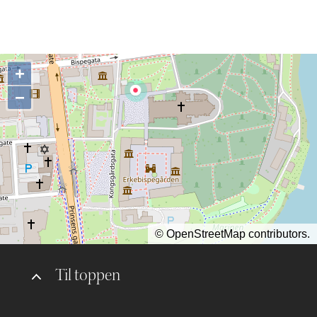
+
−
©
OpenStreetMap
contributors.
Til toppen