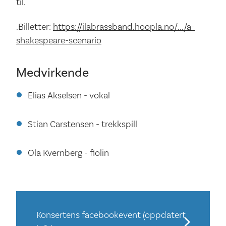
til.
.Billetter:
https://ilabrassband.hoopla.no/.../a-
shakespeare-scenario
Medvirkende
Elias Akselsen - vokal
Stian Carstensen - trekkspill
Ola Kvernberg - fiolin
Konsertens facebookevent (oppdatert