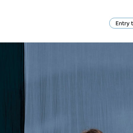
Entry 
va skjer?
Ditt besøk
Musikk