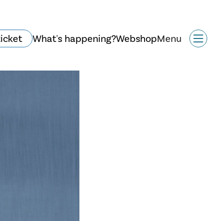
ticket
What's happening?
Webshop
Menu
Historie og arkitektur