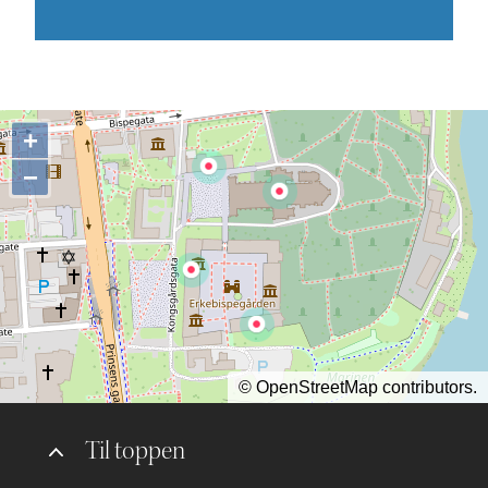
+
−
©
OpenStreetMap
contributors.
Til toppen