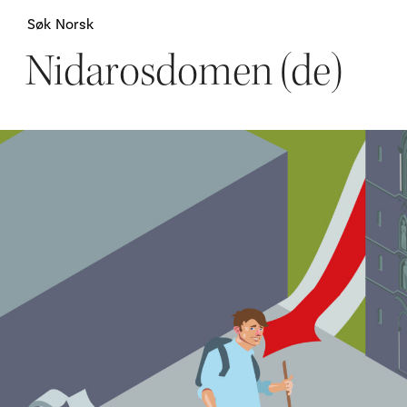
Søk
Norsk
Nidarosdomen (de)
Attraksjoner
H