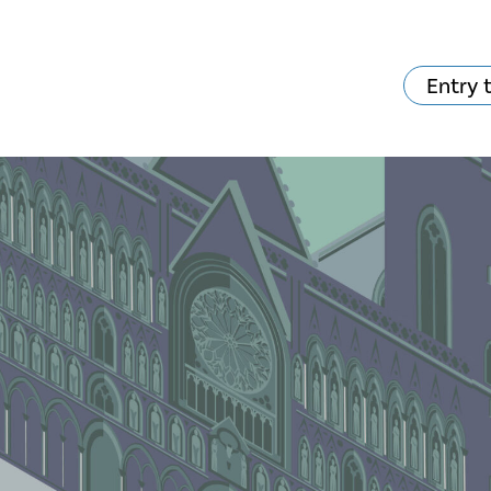
Entry 
va skjer?
Ditt besøk
Musikk