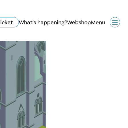
ticket
What's happening?
Webshop
Menu
Historie og arkitektur