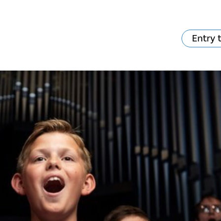
Entry 
va skjer?
Ditt besøk
Musikk