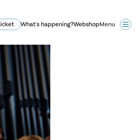
ticket
What's happening?
Webshop
Menu
Historie og arkitektur