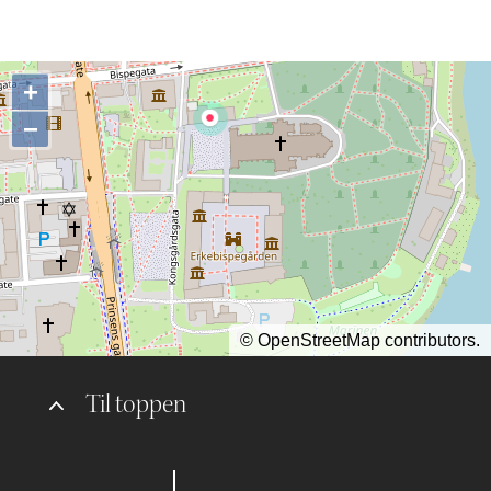
Ditt besøk
+
−
Musikk
©
OpenStreetMap
contributors.
Historie og arkitektur
Til toppen