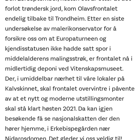
forlot trøndersk jord, kom Olavsfrontalet
endelig tilbake til Trondheim. Etter en siste
undersøkelse av malerikonservator for å
forsikre oss om at Europaturneen og
kjendisstatusen ikke hadde satt spor i
middelalderens malingsstrøk, er frontalet nå i
midlertidig deponi ved Vitenskapsmuseet.
Der, i umiddelbar nærhet til våre lokaler på
Kalvskinnet, skal frontalet overvintre i påvente
av at et nytt og moderne utstillingsmonter
skal stå klart høsten 2021. Da kan igjen
besøkende få se nasjonalskatten der den
hører hjemme, i Erkebispegården nær
Nidarosdomen. Det gleder vi oss veldig til!