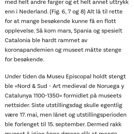
med helt andre farger og et helt annet uttrykk
enn i Nederland. (Fig. 6, 7 og 8) Alt lå til rette
for at mange besøkende kunne få en flott
opplevelse. Så kom mars, Spania og spesielt
Catalonia ble hardt rammet av
koronapandemien og museet måtte stenge
for besøkende.
Under tiden da Museu Episcopal holdt stengt
ble «Nord & Sud - Art medieval de Noruega y
Catalunya 1100-1350» formidlet på museets
nettsider. Siste utstillingsdag skulle egentlig
være 17. mai, men lånet og utstillingsperioden
ble forlenget til 15. september. Dermed rakk
museet å igjen åpne dørene slik at mange