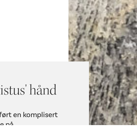
istus' hånd
ført en komplisert
re på
gens hvelv.