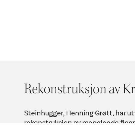
Rekonstruksjon av Kr
Steinhugger, Henning Grøtt, har ut
rekonstruksjon av manglende fing
middelalderskulptur i Kongeinngan