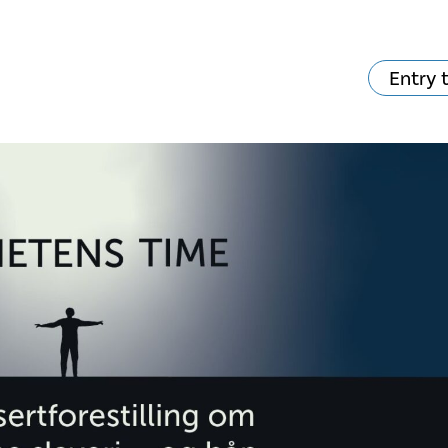
Entry 
va skjer?
Ditt besøk
Musikk