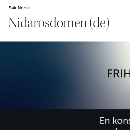
Søk
Norsk
Nidarosdomen (de)
Attraksjoner
H