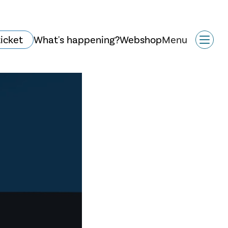
ticket
What's happening?
Webshop
Menu
Historie og arkitektur