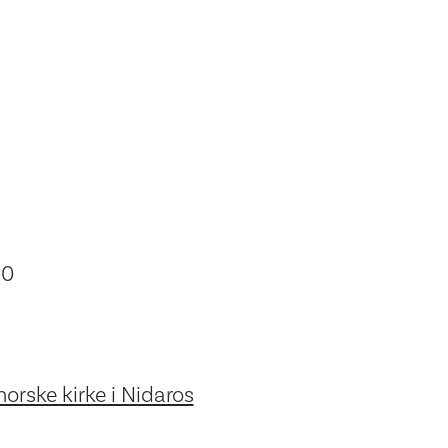
30
orske kirke i Nidaros