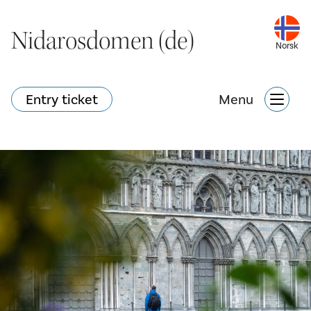
Nidarosdomen (de)
Nidarosdomen (de)
Norsk
Norsk
Entry ticket
Entry ticket
Menu
Menu
Hva skjer?
Nettbutikk
Søk
Attraksjoner
Hva skjer?