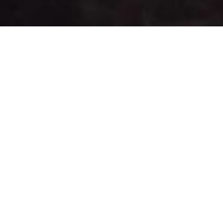
kip og er en av de
g og en
 sammen undersøkt
På denne buen har