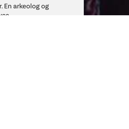
. En arkeolog og
kes
en for å få mer
bygde
pell ligger i Nidarosdomens nordre tverrs
elene av Nidarosdomen. Her har en arkeolo
Nidaros Domkirkes Restaureringsarbeider
ykkede buen over inngangen til kapellet. 