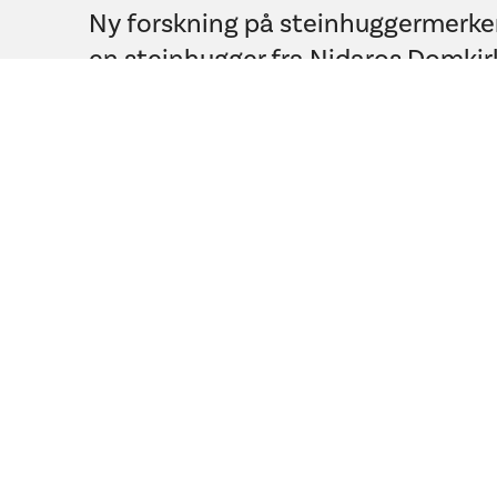
Ny forskning på steinhuggermerker
en steinhugger fra Nidaros Domkir
Restaureringsarbeider jobber samm
kunnskap om steinhuggerne som 
Nidarosdomen for 850 år siden.
Kvinnenes minneka
eldste bevarte d
steinhugger fra 
den vakkert utsm