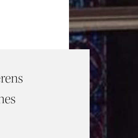
erens
nes