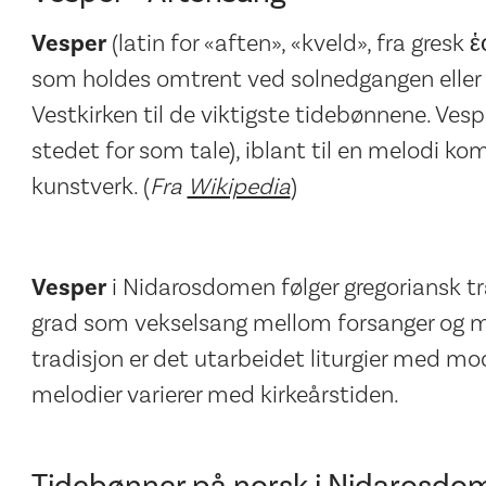
Vesper
(latin for «aften», «kveld», fra gresk
som holdes omtrent ved solnedgangen eller 1
Vestkirken til de viktigste tidebønnene. Vesp
stedet for som tale), iblant til en melodi k
kunstverk. (
Fra
Wikipedia
)
Vesper
i Nidarosdomen følger gregoriansk tra
grad som vekselsang mellom forsanger og 
tradisjon er det utarbeidet liturgier med mo
melodier varierer med kirkeårstiden.
Tidebønner på norsk i Nidarosdo