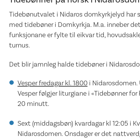
Tidebønutvalet i Nidaros domkyrkjelyd har 
med tidebøner i Domkyrkja. M.a. inneber dette
funksjonane er fylte til eikvar tid, hovudsak
turnus.
Det blir jamnleg halde tidebøner i Nidarosdo
Vesper fredagar kl. 1800
i Nidarosdomen. U
Vesper følgjer liturgiane i «Tidebønner for 
20 minutt.
Sext (middagsbøn) kvardagar kl 12:05 i K
Nidarosdomen. Onsdager er det nattverd