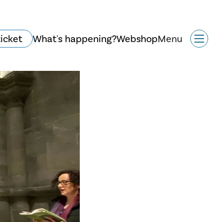
ticket
What's happening?
Webshop
Menu
Historie og arkitektur