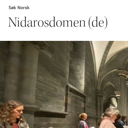
Søk
Norsk
Nidarosdomen (de)
Attraksjoner
H