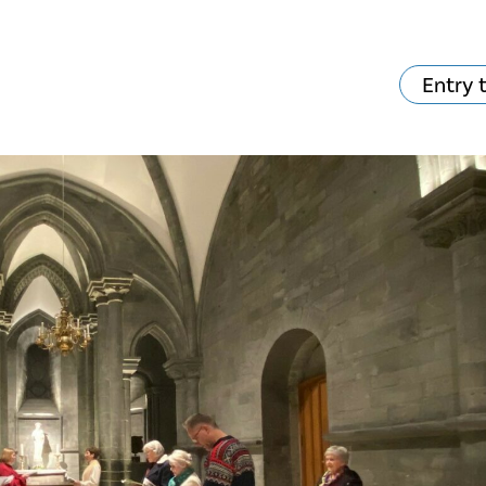
Entry 
va skjer?
Ditt besøk
Musikk