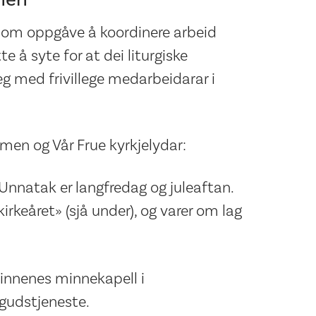
som oppgåve å koordinere arbeid
 å syte for at dei liturgiske
leg med frivillege medarbeidarar i
men og Vår Frue kyrkjelydar:
nnatak er langfredag og juleaftan.
kirkeåret» (sjå under), og varer om lag
vinnenes minnekapell i
gudstjeneste.