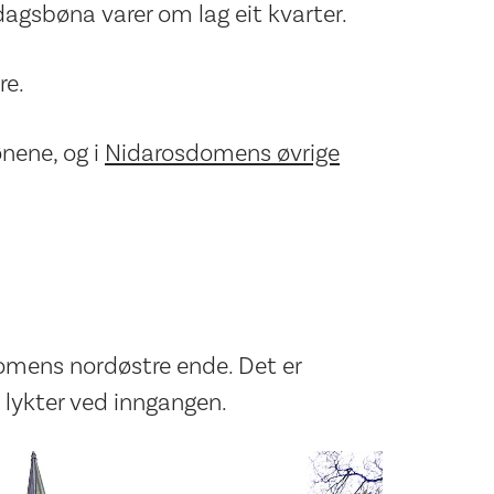
dagsbøna varer om lag eit kvarter.
re.
nene, og i
Nidarosdomens øvrige
omens nordøstre ende. Det er
g lykter ved inngangen.