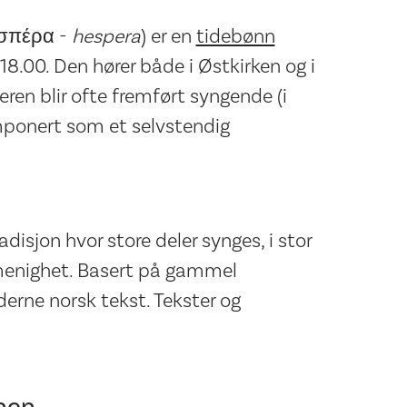
 ἑσπέρα -
hespera
) er en
tidebønn
8.00. Den hører både i Østkirken og i
eren blir ofte fremført syngende (i
omponert som et selvstendig
disjon hvor store deler synges, i stor
menighet. Basert på gammel
derne norsk tekst. Tekster og
men