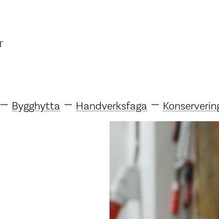
r
Bygghytta
Handverksfaga
Konserverin