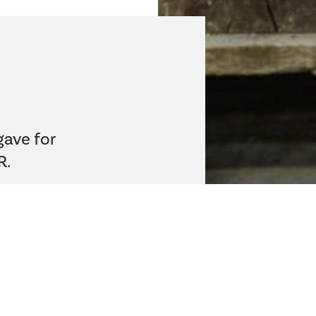
gave for
R.