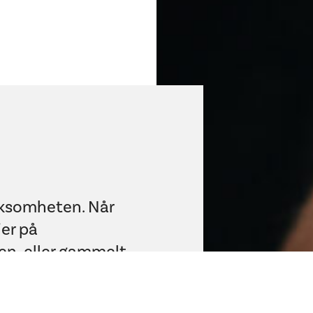
irksomheten. Når
jer på
en, eller gammelt
ppgave for smia.