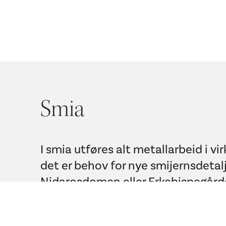
Smia
I smia utføres alt metallarbeid i v
det er behov for nye smijernsdetal
Nidarosdomen eller Erkebispegård
jern må restaureres, er dette en o