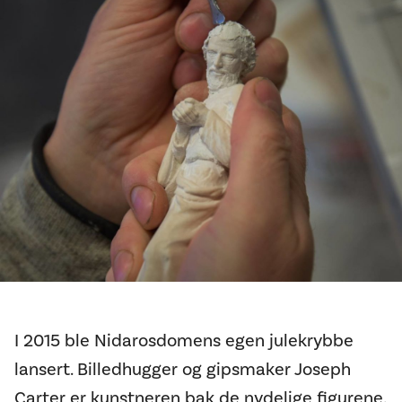
I 2015 ble Nidarosdomens egen julekrybbe
lansert. Billedhugger og gipsmaker Joseph
Carter er kunstneren bak de nydelige figurene.