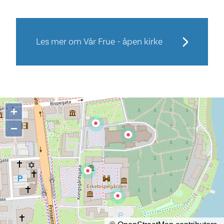
Les mer om Vår Frue - åpen kirke
+
−