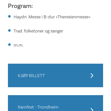
Program:
Haydn: Messe i B­-dur «Theresien­messe»
Trad. folketoner og sanger
m.m.
KJØP BILLETT
Kamfest - Trondheim