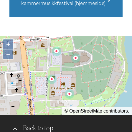
kammermusikkfestival (hjemmeside)
+
−
©
OpenStreetMap
contributors.
Back to top