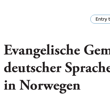
Entry 
hat's on?
Your visit
The music in the
Cathedral