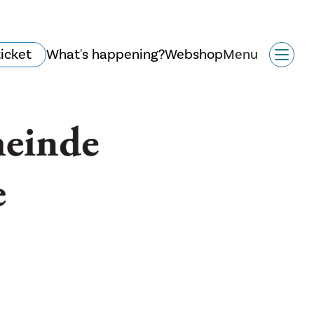
ticket
What's happening?
Webshop
Menu
History and
architecture