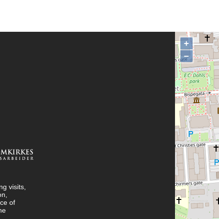
+
−
g visits,
on,
ce of
he