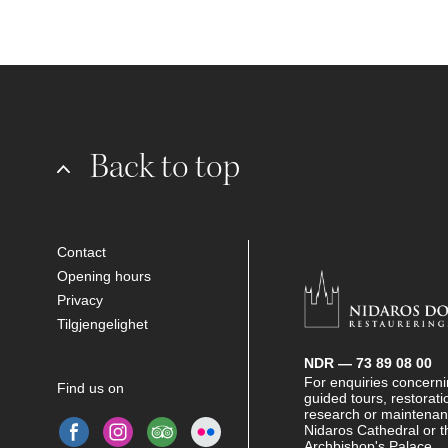
Back to top
Contact
Opening hours
Privacy
Tilgjengelighet
NDR — 73 89 08 00
For enquiries concernin
Find us on
guided tours, restorati
research or maintenan
Nidaros Cathedral or t
Archbishop's Palace.