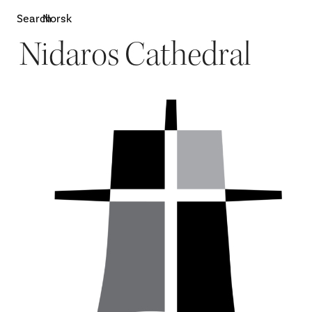
Search
Norsk
Nidaros Cathedral
Attractions
W