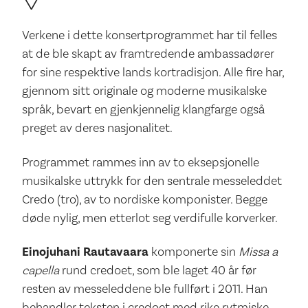
Verkene i dette konsertprogrammet har til felles
at de ble skapt av framtredende ambassadører
for sine respektive lands kortradisjon. Alle fire har,
gjennom sitt originale og moderne musikalske
språk, bevart en gjenkjennelig klangfarge også
preget av deres nasjonalitet.
Programmet rammes inn av to eksepsjonelle
musikalske uttrykk for den sentrale messeleddet
Credo (tro), av to nordiske komponister. Begge
døde nylig, men etterlot seg verdifulle korverker.
Einojuhani Rautavaara
komponerte sin
Missa a
capella
rund credoet, som ble laget 40 år før
resten av messeleddene ble fullført i 2011. Han
behandler teksten i credoet med rike rytmiske