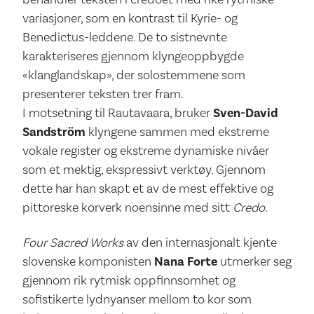
variasjoner, som en kontrast til Kyrie- og
Benedictus-leddene. De to sistnevnte
karakteriseres gjennom klyngeoppbygde
«klanglandskap», der solostemmene som
presenterer teksten trer fram.
I motsetning til Rautavaara, bruker
Sven-David
Sandström
klyngene sammen med ekstreme
vokale register og ekstreme dynamiske nivåer
som et mektig, ekspressivt verktøy. Gjennom
dette har han skapt et av de mest effektive og
pittoreske korverk noensinne med sitt
Credo
.
Four Sacred Works
av den internasjonalt kjente
slovenske komponisten
Nana Forte
utmerker seg
gjennom rik rytmisk oppfinnsomhet og
sofistikerte lydnyanser mellom to kor som