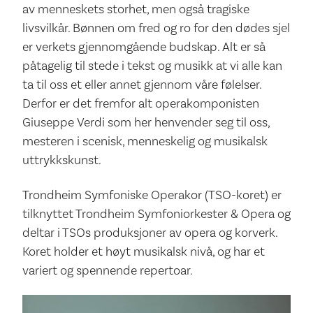
av menneskets storhet, men også tragiske
livsvilkår. Bønnen om fred og ro for den dødes sjel
er verkets gjennom­gående budskap. Alt er så
påtagelig til stede i tekst og musikk at vi alle kan
ta til oss et eller annet gjennom våre følelser.
Derfor er det frem­for alt ope­rakomponisten
Giuseppe Verdi som her henvender seg til oss,
mesteren i scenisk, menneskelig og musikalsk
uttrykk­skunst.
Trondheim Symfoniske Operakor (TSO-koret) er
tilknyttet Trondheim Symfoniorkester & Opera og
deltar i TSOs produksjoner av opera og korverk.
Koret holder et høyt musikalsk nivå, og har et
variert og spennende repertoar.