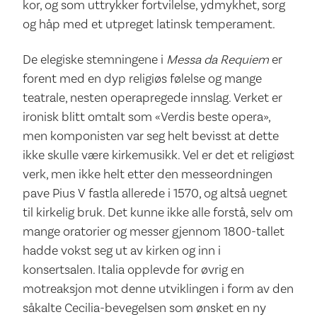
kor, og som uttrykker fortvilelse, ydmykhet, sorg
og håp med et utpreget latinsk temperament.
De elegiske stemningene i
Messa da Requiem
er
forent med en dyp religiøs følelse og mange
teatrale, nesten operapregede innslag. Verket er
ironisk blitt omtalt som «Verdis beste opera»,
men komponisten var seg helt bevisst at dette
ikke skulle være kirkemusikk. Vel er det et religiøst
verk, men ikke helt etter den messeordningen
pave Pius V fastla allerede i 1570, og altså uegnet
til kirkelig bruk. Det kunne ikke alle forstå, selv om
mange oratorier og messer gjennom 1800-tallet
hadde vokst seg ut av kirken og inn i
konsertsalen. Italia opplevde for øvrig en
motreaksjon mot denne utviklingen i form av den
såkalte Cecilia-bevegelsen som ønsket en ny