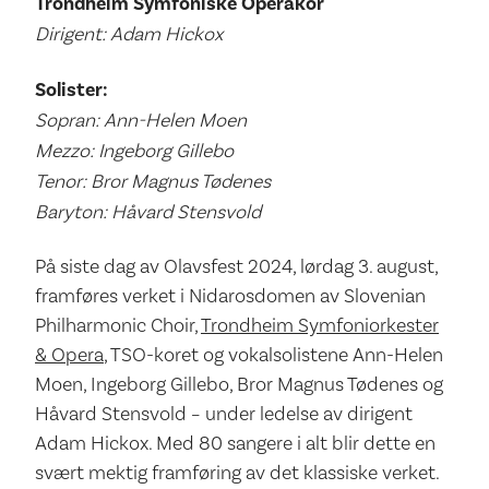
Trondheim Symfoniske Operakor
Dirigent: Adam Hickox
Solister:
Sopran: Ann-Helen Moen
Mezzo: Ingeborg Gillebo
Tenor: Bror Magnus Tødenes
Baryton: Håvard Stensvold
På siste dag av Olavsfest 2024, lørdag 3. august,
framføres verket i Nidarosdomen av Slovenian
Philharmonic Choir,
Trondheim Symfoniorkester
& Opera
, TSO-koret og vokalsolistene Ann-Helen
Moen, Ingeborg Gillebo, Bror Magnus Tødenes og
Håvard Stensvold – under ledelse av dirigent
Adam Hickox. Med 80 sangere i alt blir dette en
svært mektig framføring av det klassiske verket.