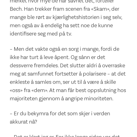
merket hvor mye de har savnet det, forteller
Bech. Han trekker fram scenen fra «Skam», der
mange ble rørt av kjærlighetshistorien i seg selv,
men også av å endelig ha sett noe de kunne
identifisere seg med på tv.
– Men det vakte også en sorg i mange, fordi de
ikke har turt å leve åpent. Og sånn er det
dessverre fremdeles. Det slutter aldri å overraske
meg at samfunnet fortsetter å polarisere – at det
enkleste å samles om, ser ut til å være å skille
«oss» fra «dem». At man får best oppslutning hos
majoriteten gjennom å angripe minoriteten.
– Er du bekymra for det som skjer i verden
akkurat nå?