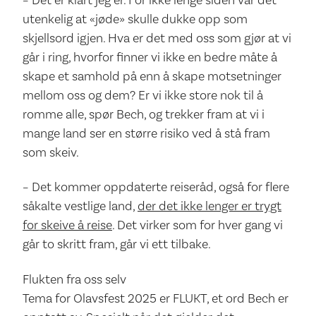
– Det er klart jeg er. For ikke lenge siden var det
utenkelig at «jøde» skulle dukke opp som
skjellsord igjen. Hva er det med oss som gjør at vi
går i ring, hvorfor finner vi ikke en bedre måte å
skape et samhold på enn å skape motsetninger
mellom oss og dem? Er vi ikke store nok til å
romme alle, spør Bech, og trekker fram at vi i
mange land ser en større risiko ved å stå fram
som skeiv.
– Det kommer oppdaterte reiseråd, også for flere
såkalte vestlige land,
der det ikke lenger er trygt
for skeive å reise
. Det virker som for hver gang vi
går to skritt fram, går vi ett tilbake.
Flukten fra oss selv
Tema for Olavsfest 2025 er FLUKT, et ord Bech er