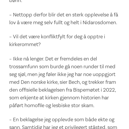
bønn.
– Nettopp derfor blir det en sterk opplevelse å få
lov å være meg selv fullt og helt i Nidarosdomen.
– Vil det være konfliktfylt for deg å opptre i
kirkerommet?
– Ikke nå lenger. Det er fremdeles en del
trossamfunn som burde gå noen runder til med
seg sjøl, men jeg føler ikke jeg har noe uoppgjort
med Den norske kirke, sier Bech, og trekker fram
den offisielle beklagelsen fra Bispemøtet i 2022,
som erkjente at kirken gjennom historien har
påført homofile og lesbiske stor skam.
– En beklagelse jeg opplevde som både ekte og
sann. Samtidig har jeg et privilegert ståsted, som