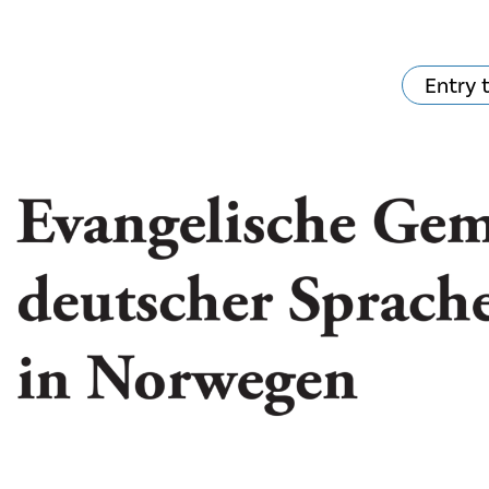
Entry 
hat's on?
Your visit
The music in the
Cathedral