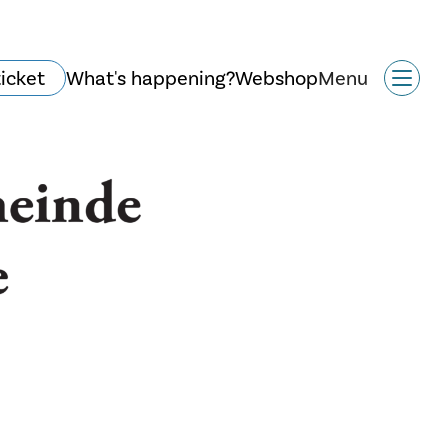
ticket
What's happening?
Webshop
Menu
History and
architecture