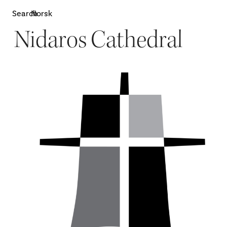
Search
Norsk
Nidaros Cathedral
Attractions
W