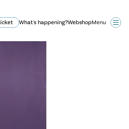
ticket
What's happening?
Webshop
Menu
History and
architecture