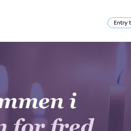
Entry 
hat's on?
Your visit
The music in the
Cathedral