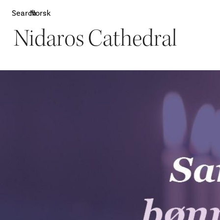
Search
Norsk
Nidaros Cathedral
Attractions
W