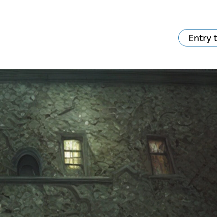
Entry 
hat's on?
Your visit
The music in the
Cathedral