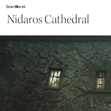
Search
Norsk
Nidaros Cathedral
Attractions
W