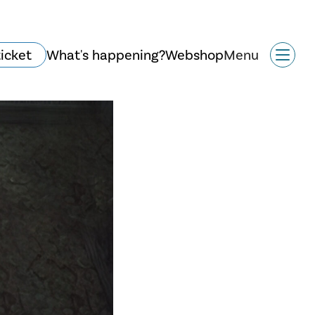
ticket
What's happening?
Webshop
Menu
History and
architecture