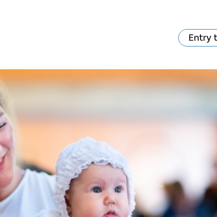
Entry 
hat's on?
Your visit
The music in the
Cathedral