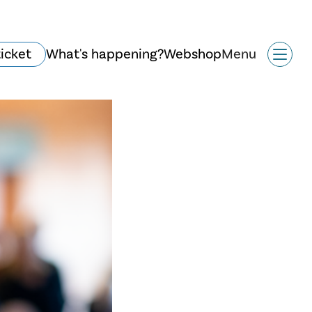
ticket
What's happening?
Webshop
Menu
History and
architecture