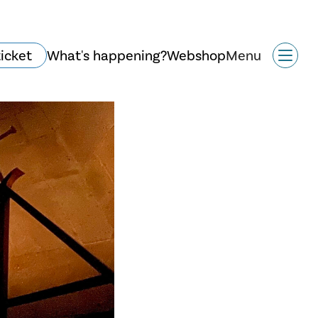
ticket
What's happening?
Webshop
Menu
History and
architecture