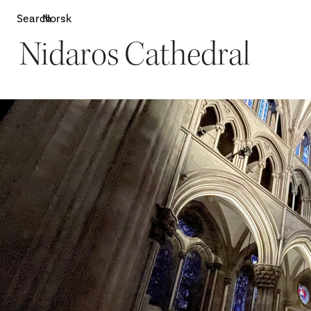
Search
Norsk
Nidaros Cathedral
Attractions
W