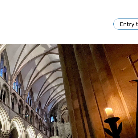
Entry 
hat's on?
Your visit
The music in the
Cathedral