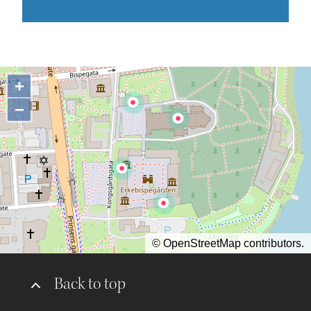
+
−
©
OpenStreetMap
contributors.
Back to top